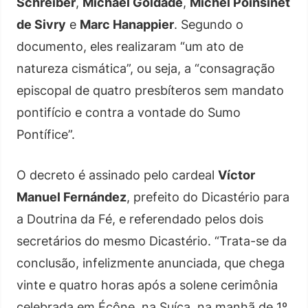
Schreiber
,
Michael Goldade
,
Michel Poinsinet
de Sivry
e
Marc Hanappier
. Segundo o
documento, eles realizaram “um ato de
natureza cismática”, ou seja, a “consagração
episcopal de quatro presbíteros sem mandato
pontifício e contra a vontade do Sumo
Pontífice”.
O decreto é assinado pelo cardeal
Víctor
Manuel Fernández
, prefeito do Dicastério para
a Doutrina da Fé, e referendado pelos dois
secretários do mesmo Dicastério. “Trata-se da
conclusão, infelizmente anunciada, que chega
vinte e quatro horas após a solene cerimônia
celebrada em Écône, na Suíça, na manhã de 1º