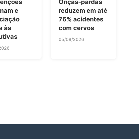
enções
Onças-pardas
inam e
reduzem em até
ciação
76% acidentes
a às
com cervos
utivas
05/08/2026
2026