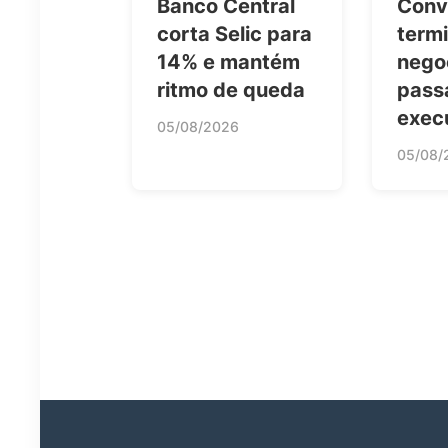
Banco Central
Conv
corta Selic para
term
14% e mantém
nego
ritmo de queda
pass
exec
05/08/2026
05/08/