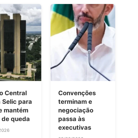
o Central
Convenções
 Selic para
terminam e
e mantém
negociação
o de queda
passa às
executivas
2026