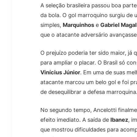
A seleção brasileira passou boa part
da bola. O gol marroquino surgiu de 
simples,
Marquinhos
e
Gabriel Maga
que o atacante adversário avançasse li
O prejuízo poderia ter sido maior, já
para ampliar o placar. O Brasil só con
Vinícius Júnior
. Em uma de suas mel
atacante marcou um belo gol e foi pr
de desequilibrar a defesa marroquina
No segundo tempo, Ancelotti finalm
efeito imediato. A saída de
Ibanez
, i
que mostrou dificuldades para acomp