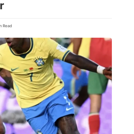
r
n Read