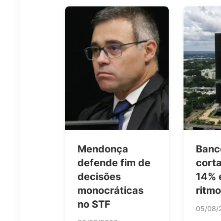
Mendonça
Banc
defende fim de
corta
decisões
14% 
monocráticas
ritm
no STF
05/08/