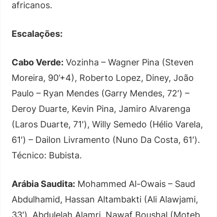
africanos.
Escalações:
Cabo Verde:
Vozinha – Wagner Pina (Steven
Moreira, 90’+4), Roberto Lopez, Diney, João
Paulo – Ryan Mendes (Garry Mendes, 72′) –
Deroy Duarte, Kevin Pina, Jamiro Alvarenga
(Laros Duarte, 71′), Willy Semedo (Hélio Varela,
61′) – Dailon Livramento (Nuno Da Costa, 61′).
Técnico: Bubista.
Arábia Saudita:
Mohammed Al-Owais – Saud
Abdulhamid, Hassan Altambakti (Ali Alawjami,
33′), Abdulelah Alamri, Nawaf Boushal (Moteb