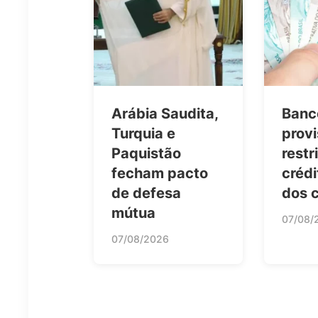
Arábia Saudita,
Banc
Turquia e
provi
Paquistão
rest
fecham pacto
crédi
de defesa
dos 
mútua
07/08/
07/08/2026